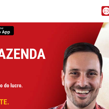
AZENDA
o do lucro.
TE.