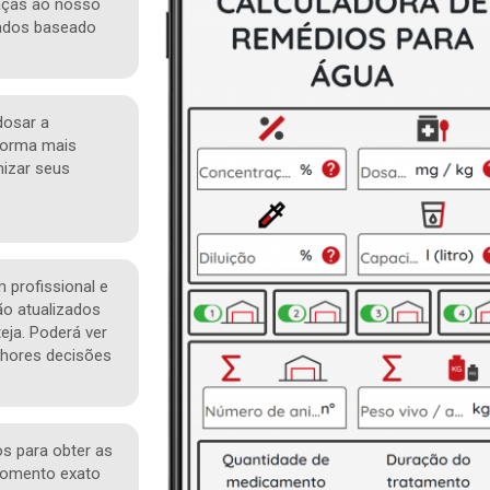
ças ao nosso
ados baseado
dosar a
forma mais
mizar seus
profissional e
o atualizados
eja. Poderá ver
lhores decisões
os para obter as
momento exato