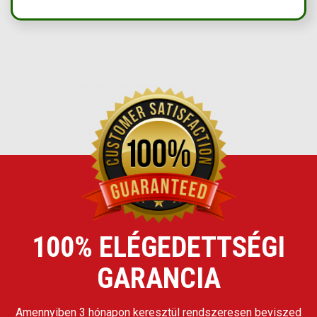
100% ELÉGEDETTSÉGI
GARANCIA
Amennyiben 3 hónapon keresztül rendszeresen beviszed