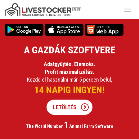
Ugrás
a
Navig
tartalomra
átkap
A GAZDÁK SZOFTVERE
Adatgyűjtés. Elemzés.
Profit maximalizálás.
Kezdd el használni már 5 percen belül,
14 NAPIG INGYEN!
LETÖLTÉS
1
The World Number
Animal
Farm Software