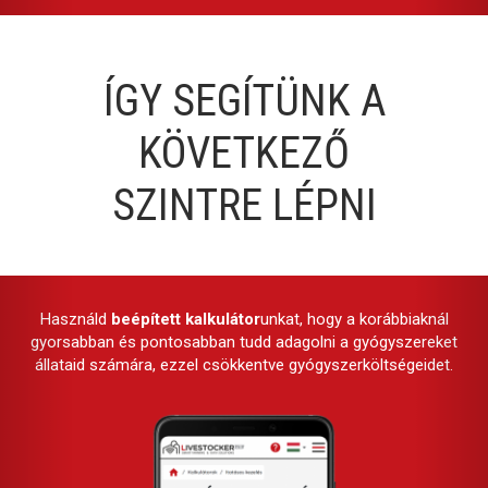
ÍGY SEGÍTÜNK A
KÖVETKEZŐ
SZINTRE LÉPNI
Használd
beépített kalkulátor
unkat, hogy a korábbiaknál
gyorsabban és pontosabban tudd adagolni a gyógyszereket
állataid számára, ezzel csökkentve gyógyszerköltségeidet.