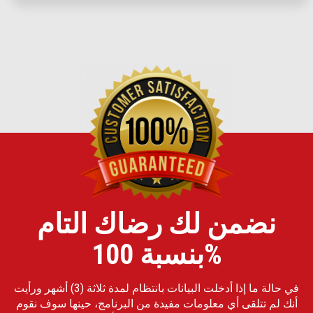
نضمن لك رضاك التام
بنسبة 100%
في حالة ما إذا أدخلت البيانات بانتظام لمدة ثلاثة (3) أشهر ورأيت
أنك لم تتلقى أي معلومات مفيدة من البرنامج، حينها سوف نقوم