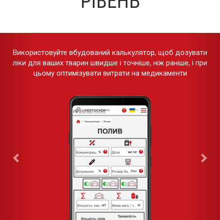
РІВЕНЬ
Використовуйте вбудований калькулятор, щоб дозувати
ліки для ваших тварин швидше і точніше, ніж раніше, і при
цьому оптимізувати витрати на медикаменти